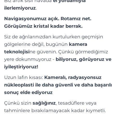
Biz artık sisli havada
el yordamıyla
ilerlemiyoruz
.
Navigasyonumuz açık. Rotamız net.
Görüşümüz kristal kadar berrak.
Siz de ağrılarınızdan kurtulurken geçmişin
gölgelerine değil, bugünün
kamera
teknolojisi
ne güvenin. Çünkü görmediğimiz
yere dokunmuyoruz -
biliyoruz, görüyoruz ve
iyileştiriyoruz!
Uzun lafın kısası:
Kameralı, radyasyonsuz
nükleoplasti ile daha güvenli ve daha başarılı
sonuç elde ediyoruz
Çünkü sizin
sağlığınız
, tesadüflere veya
tahminlere bırakılamayacak kadar kıymetli.