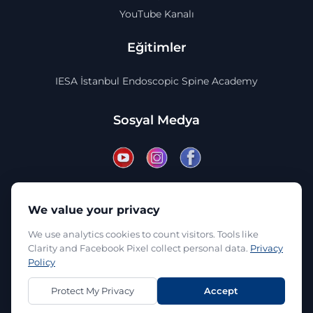
YouTube Kanalı
Eğitimler
IESA İstanbul Endoscopic Spine Academy
Sosyal Medya
Güncel bilgiler ve hasta yorumları için sosyal medya hesaplarımızı
takip edin.
We value your privacy
We use analytics cookies to count visitors. Tools like
Clarity and Facebook Pixel collect personal data.
Privacy
Policy
Creai Dijital Ajans
Protect My Privacy
Accept