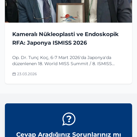
Kameralı Nükleoplasti ve Endoskopik
RFA: Japonya ISMISS 2026
Op. Dr. Tunç Koç, 6-7 Mart 2026'da Japonya'da
düzenlenen 18. World MISS Summit / 8. ISMISS
zirvesinde "Ağrı Yönetimi Prosedürlerinde Endoskopi
23.03.2026
Kullanımı" başlıklı sunum gerçekleştirdi. Bu yazıda
kamer
Cevap Aradığınız Sorunlarınız mı