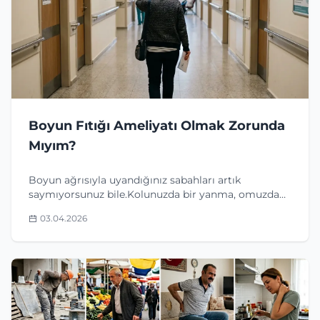
Boyun Fıtığı Ameliyatı Olmak Zorunda
Mıyım?
Boyun ağrısıyla uyandığınız sabahları artık
saymıyorsunuz bile.Kolunuzda bir yanma, omuzdan
parmaklara yayılan bir karıncalanma. Bilgisayar
03.04.2026
başında çalışmak giderek zorlaşıyor. Araba
kullanırken başın