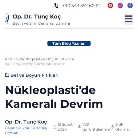
+90 543 352 60 12
Op. Dr. Tunç Koç
Beyin ve Sinir Cerrahisi Uzmanı
Tüm Blog Yazıları
Ana Sayfa
/
Blog
/
Bel ve Boyun Fıtıkları
/
Nükleoplasti'de Kameralı Devrim
Bel ve Boyun Fıtıkları
Nükleoplasti'de
Kameralı Devrim
Op. Dr. Tunç Koç
16 Şubat
759
6 dk
Beyin ve Sinir Cerrahisi
2026
görüntülenme
okuma
Uzmanı