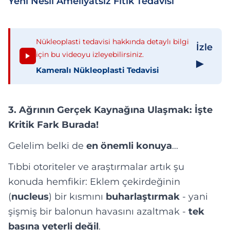
Yeni Nesil Ameliyatsız Fıtık Tedavisi
Nükleoplasti tedavisi hakkında detaylı bilgi
İzle
için bu videoyu izleyebilirsiniz.
▶
Kameralı Nükleoplasti Tedavisi
3. Ağrının Gerçek Kaynağına Ulaşmak: İşte
Kritik Fark Burada!
Gelelim belki de
en önemli konuya
...
Tıbbi otoriteler ve araştırmalar artık şu
konuda hemfikir: Eklem çekirdeğinin
(
nucleus
) bir kısmını
buharlaştırmak
- yani
şişmiş bir balonun havasını azaltmak -
tek
başına yeterli değil
.