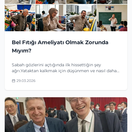
Bel Fıtığı Ameliyatı Olmak Zorunda
Mıyım?
Sabah gözlerini açtığında ilk hissettiğin şey
ağrı.Yataktan kalkmak için düşünmen ve nasıl daha
az ağrıyla kalkacağını hesaplaman gerekiyor.
29.03.2026
Çocuğun "baba, kucağıma al" dediğinde içinden bir
şeyler kı